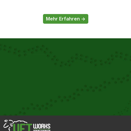
Mehr Erfahren ->
Gemeinsam
 für Ihre Tiere
Unser interdisziplinäres Team arbeitet Hand in Hand, um 
Ihrem Tier die bestmögliche Betreuung zu bieten. Durch 
den regelmäßigen Austausch zwischen unseren 
Spezialist:innen können wir komplexe Fälle optimal 
behandeln und Ihnen stets die neuesten 
Therapiemöglichkeiten anbieten.