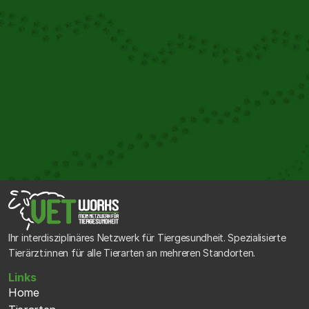
Gemeinsam
 für Ihre Tiere
Unser interdisziplinäres Team arbeitet Hand in Hand, um 
Ihrem Tier die bestmögliche Betreuung zu bieten. Durch 
den regelmäßigen Austausch zwischen unseren 
Spezialist:innen können wir komplexe Fälle optimal 
behandeln und Ihnen stets die neuesten 
Therapiemöglichkeiten anbieten.
Ihr interdisziplinäres Netzwerk für Tiergesundheit. Spezialisierte 
Tierärzt:innen für alle Tierarten an mehreren Standorten.
Links
Home