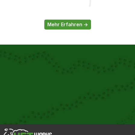
Mehr Erfahren ->
Gemeinsam
 für Ihre Tiere
Unser interdisziplinäres Team arbeitet Hand in Hand, um 
Ihrem Tier die bestmögliche Betreuung zu bieten. Durch 
den regelmäßigen Austausch zwischen unseren 
Spezialist:innen können wir komplexe Fälle optimal 
behandeln und Ihnen stets die neuesten 
Therapiemöglichkeiten anbieten.