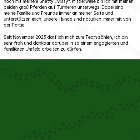
noch mit meinem Shetty „Missy“, mittlerweile bin ich mit meinen 
beiden groß Pferden auf Turnieren unterwegs. Dabei sind 
meine Familie und Freunde immer an meiner Seite und 
unterstützen mich, unsere Hunde sind natürlich immer mit von 
der Partie.
Seit November 2023 darf ich mich zum Team zählen, ich bin 
sehr froh und dankbar darüber in so einem engagierten und 
familiären Umfeld arbeiten zu dürfen.
Gemeinsam
 für Ihre Tiere
Unser interdisziplinäres Team arbeitet 
Hand in Hand, um Ihrem Tier die 
bestmögliche Betreuung zu bieten. 
Durch den regelmäßigen Austausch 
zwischen unseren Spezialist:innen 
können wir komplexe Fälle optimal 
behandeln und Ihnen stets die neuesten 
Therapiemöglichkeiten anbieten.