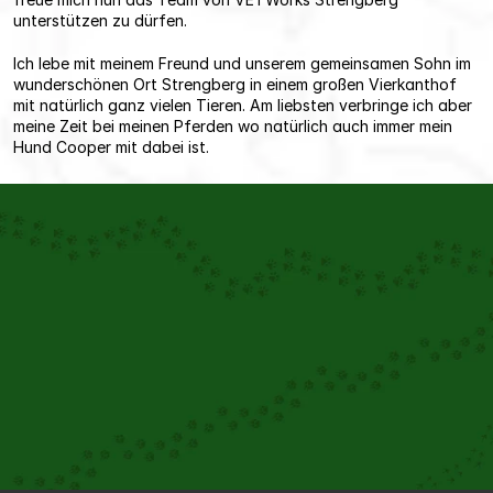
unterstützen zu dürfen.
Ich lebe mit meinem Freund und unserem gemeinsamen Sohn im 
wunderschönen Ort Strengberg in einem großen Vierkanthof 
mit natürlich ganz vielen Tieren. Am liebsten verbringe ich aber 
meine Zeit bei meinen Pferden wo natürlich auch immer mein 
Hund Cooper mit dabei ist.
Gemeinsam
 für Ihre Tiere
Unser interdisziplinäres Team arbeitet 
Hand in Hand, um Ihrem Tier die 
bestmögliche Betreuung zu bieten. 
Durch den regelmäßigen Austausch 
zwischen unseren Spezialist:innen 
können wir komplexe Fälle optimal 
behandeln und Ihnen stets die neuesten 
Therapiemöglichkeiten anbieten.