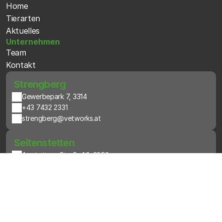
Home
Tierarten
Aktuelles
Unternehmen
Team
Kontakt
 Strengberg
Gewerbepark 7, 3314
+43 7432 2331
strengberg@vetworks.at
 Seitenstetten
Amstettner Straße 1/1, 3353
+43 7477 43824
seitenstetten@vetworks.at
 Mank
Maidengasse 20, 3240